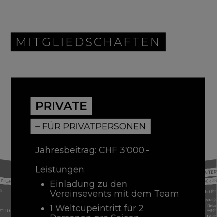
MITGLIEDSCHAFTEN
PRIVATE
– FÜR PRIVATPERSONEN
Jahresbeitrag: CHF 3'000.-
Leistungen:
ENTER
BIKEFANS
– FÜR 
Einladung zu den
0.-
Jahresbe
Vereinsevents mit dem Team
Leistung
Einla
1 Weltcupeintritt für 2
Vere
dem Team
1 Welt