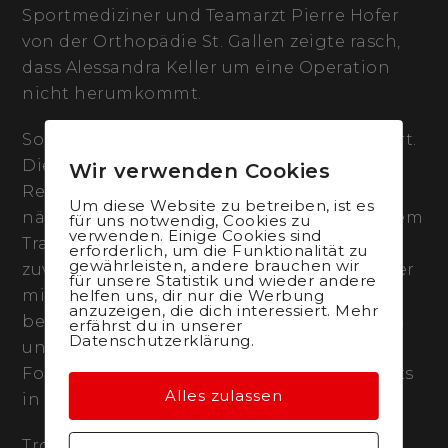
Sportmediziner und Teamarzt Pierre Hofer
von der Orthopädie St. Gallen zeigte rasch,
dass Alessandra Keller um eine Operation
nicht herumkommt.
So wurde die Nidwaldnerin gestern operiert.
Die Operation verlief gut. Nun folgt eine
Wir verwenden Cookies
Reha-Training. «Ich halte mich in den
Um diese Website zu betreiben, ist es
nächsten zwei-drei Wochen mit alternativem
für uns notwendig, Cookies zu
verwenden. Einige Cookies sind
Trainingsmethoden fit», gibt sich Keller
erforderlich, um die Funktionalität zu
gewährleisten, andere brauchen wir
zuversichtlich. Anschliessend darf sie wieder
für unsere Statistik und wieder andere
helfen uns, dir nur die Werbung
mit leichtem Training auf dem Rennvelo
anzuzeigen, die dich interessiert. Mehr
beginnen. Die Verletzung kommt zu einem
erfährst du in unserer
Datenschutzerklärung.
unglücklichen Zeitpunkt. Kellers
Formaufbau lief sehr gut wie Leistungstests
Alles zulassen
in Magglingen im Dezember zeigten.
Trotz der Verletzung ist man im Staff vom