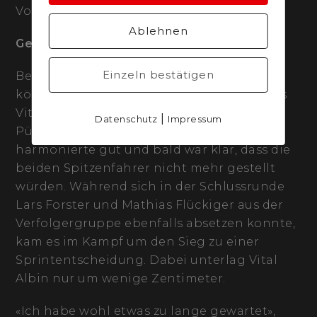
Vorbereitung», erklärte die Siegerin.
Ablehnen
Geschlossen starke Mannschaftsleistung
Einzeln bestätigen
Bei den Männern prägte lange eine 12-
köpfige Spitzengruppe das Geschehen, bis
Vital Albin sich zusammen mit Fabio
|
Datenschutz
Impressum
Püntener absetzen konnte. Das Duo
harmonierte gut und bald war klar, dass die
beiden Spitzenfahrer nicht mehr gestellt
würden. Während sich in der Schlussrunde
Lars Forster und Mathias Flückiger aus der
Verfolgergruppe ebenfalls absetzen konnte,
kam es im Kampf um den Sieg zu einer
Sprintentscheidung. Dabei unterlag Vital
Albin nur um wenige Zentimeter.
«Ich habe wohl etwas zu lange gewartet»,