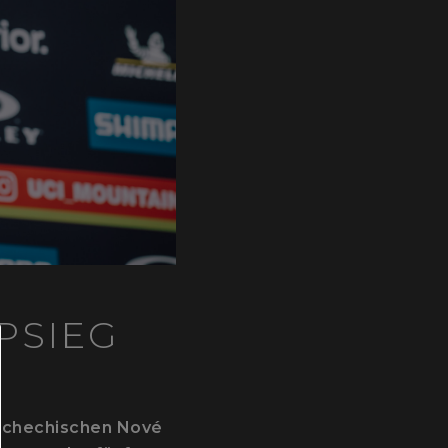
PSIEG
schechischen Nové