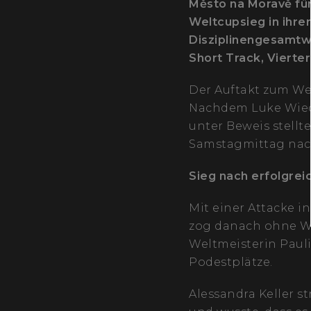
Město na Moravě für
Weltcupsieg in ihre
Disziplinengesamtw
Short Track, Vierte
Der Auftakt zum We
Nachdem Luke Wied
unter Beweis stellt
Samstagmittag nac
Sieg nach erfolgrei
Mit einer Attacke i
zog danach ohne Wen
Weltmeisterin Pauli
Podestplätze.
Alessandra Keller s