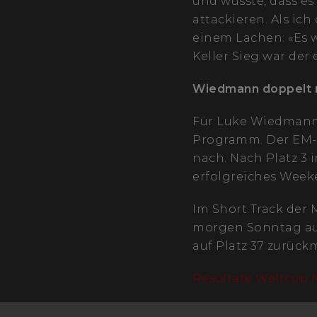
und wusste, dass es 
attackieren. Als ich
einem Lachen: «Es w
Keller Sieg war de
Wiedmann doppelt 
Für Luke Wiedmann
Programm. Der EM-Z
nach. Nach Platz 3 
erfolgreiches Week
Im Short Track der 
morgen Sonntag aus
auf Platz 37 zurück
Resultate Weltcup 