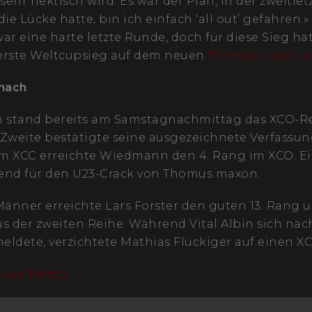
sehr hektisch wird. Es war der Plan, in der zweitle
 die Lücke hatte, bin ich einfach ‘all out’ gefahren.
ar eine harte letzte Runde, doch für diese Sieg hat
r erste Weltcupsieg auf dem neuen
Thömus Lightrid
nach
 stand bereits am Samstagnachmittag das XCO-R
weite bestätigte seine ausgezeichnete Verfassu
im XCC erreichte Wiedmann den 4. Rang im XCO. Ei
end für den U23-Crack von Thömus maxon.
Männer erreichte Lars Forster den guten 13. Rang u
 der zweiten Reihe. Während Vital Albin sich na
meldete, verzichtete Mathias Flückiger auf einen XC
Nové Město