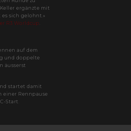
tzten Runde zu
» Keller ergänzte mit
 es sich gelohnt.»
er R3 Worldcup
.
ennen auf dem
ng und doppelte
n äusserst
nd startet damit
ch einer Rennpause
C-Start.