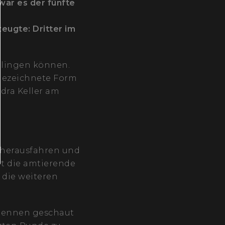
war es der fünfte
ugte: Dritter im
elingen können.
gezeichnete Form
ndra Keller am
r herausfahren und
it die amtierende
 die weiteren
3-Rennen geschaut