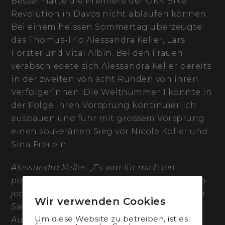
Besser hätte die Premiere der ÖKK Bike
Revolution in Davos nicht ablaufen können.
Bei einem heissen Sommertag überzeugte
das Thömus-Trio Alessandra Keller, Lars
Forster und Vital Albin. Bei den Frauen
verabschiedete sich Alessandra Keller bereits
in der zweiten von acht Runden von ihren
Verfolgerinnen. Die Weltnummer 1 konnte in
der Folge ihren Vorsprung kontinuierlich
ausbauen und fuhr mit grossem Vorsprung
einen souveränen Sieg vor Nicole Koller und
Sina Frei ein.
Alessandra Keller: „Es war für mich ein
perfektes Rennen. Ich konnte das Geschehen
jederzeit kontrollieren und damit einen tollen
Wir verwenden Cookies
Sieg einfahren. Für mich startet dadurch der
Um diese Website zu betreiben, ist es
Aufbau in Richtung Weltmeisterschaften