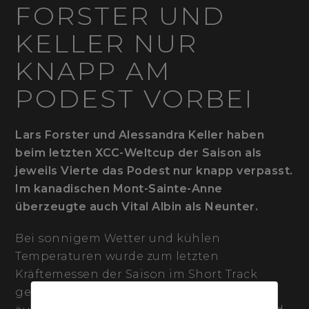
FORSTER UND
KELLER NUR
KNAPP AM
PODEST VORBEI
Lars Forster und Alessandra Keller haben
beim letzten XCC-Weltcup der Saison als
jeweils Vierte das Podest nur knapp verpasst.
Im kanadischen Mont-Sainte-Anne
überzeugte auch Vital Albin als Neunter.
Bei sonnigem Wetter und kühlen
Temperaturen wurde zum letzten
Kräftemessen der Saison im Short Track
gestartet. Die Strecke präsentierte sich