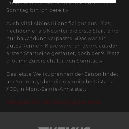
Push um aufs Podest zu kommen. Für den
Sonntag bin ich bereit.»
Auch Vital Albins Bilanz fiel gut aus. Dies,
nachdem er als Neunter die erste Startreihe
nur hauchdünn verpasste. «Das war ein
gutes Rennen. Klare wäre ich gerne aus der
ersten Startreihe gestartet, doch der 9. Platz
gibt mir Zuversicht für den Sonntag.»
Das letzte Weltcuprennen der Saison findet
am Sonntag, über die olympische Distanz
XCO, in Mont-Sainte-Anne statt.
Resultate XCC WC Mont-Sainte-Anne