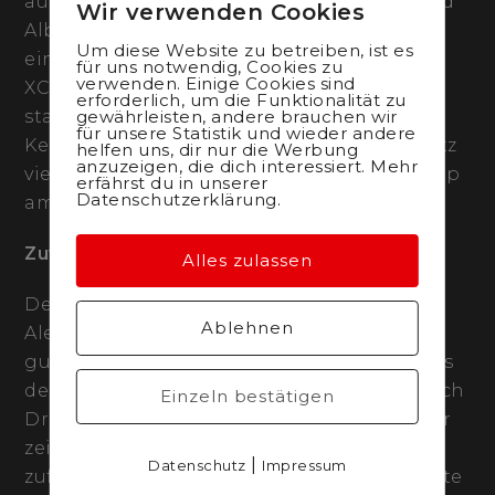
äusserst schnell. Das Trio Keller, Forster und
Wir verwenden Cookies
Albin (Mathias Flückiger verzichtete auf
Um diese Website zu betreiben, ist es
einen Start und konzentriert sich auf das
für uns notwendig, Cookies zu
verwenden. Einige Cookies sind
XCO-Rennen) zeugte durchgehend mit
erforderlich, um die Funktionalität zu
gewährleisten, andere brauchen wir
starken Leistungen. Sowohl Alessandra
für unsere Statistik und wieder andere
Keller wie auch Lars Forster erreichten Platz
helfen uns, dir nur die Werbung
anzuzeigen, die dich interessiert. Mehr
vier und schrammten damit nur ganz knapp
erfährst du in unserer
Datenschutzerklärung.
am Podest vorbei.
Zuversicht im ganzen Team
Alles zulassen
Dennoch zogen beide ein positives Fazit.
Ablehnen
Alessandra Keller resümierte: «Das war ein
guter Tag. Vierter Platz, erneut ein Start aus
der ersten Reihe am Sonntag und dazu noch
Einzeln bestätigen
Dritte im XCC-Gesamtweltcup.» Lars Forster
zeigte sich mit seiner taktischen Leistung
|
Datenschutz
Impressum
zufrieden: «Es fehlte mir nur der kleine letzte