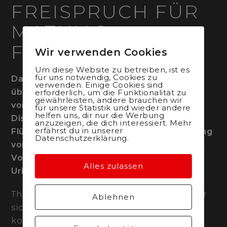
FREISPRUCH FÜR
MATHIAS
FLÜCKIGER
Wir verwenden Cookies
Um diese Website zu betreiben, ist es
für uns notwendig, Cookies zu
Das Team Thömus maxon ist sehr erfreut,
verwenden. Einige Cookies sind
über den heute kommunizierten Freispruch
erforderlich, um die Funktionalität zu
gewährleisten, andere brauchen wir
von Mathias Flückiger. Im Urteil der
für unsere Statistik und wieder andere
helfen uns, dir nur die Werbung
Disziplinarkammer von Swiss Olympic wird
anzuzeigen, die dich interessiert. Mehr
erfährst du in unserer
Flückiger von allen Vorwürfen der Verletzung
Datenschutzerklärung.
von Anti-Doping-Bestimmungen wegen des
Vorhandenseins von Zeranol in seiner
Alles zulassen
Urinprobe vom 5. Juni 2022 entlastet.
Thömus maxon unterstützt Mathias, dass er
Ablehnen
sich aktuell auf seine sportlichen Ziele
konzentrieren und den Fokus auf die