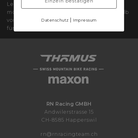
Einzeln bestätigen
Leistungen auf der Rennstrecke richten
möchte. Mathias Flückiger wird sich deshalb
|
vorerst nicht zum Urteil äussern und steht
Datenschutz
Impressum
für keine Medienanfragen zur Verfügung.
RN Racing GMBH
Andwilerstrasse 15
CH-8585 Happerswil
rn@rnracingteam.ch