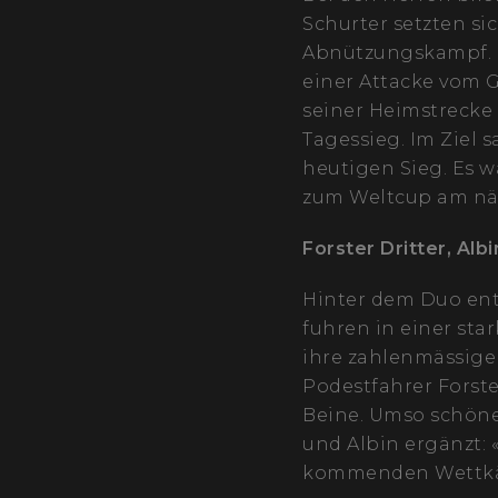
Schurter setzten si
Abnützungskampf. M
einer Attacke vom G
seiner Heimstrecke
Tagessieg. Im Ziel s
heutigen Sieg. Es w
zum Weltcup am nä
Forster Dritter, Alb
Hinter dem Duo entb
fuhren in einer sta
ihre zahlenmässige 
Podestfahrer Forste
Beine. Umso schöne
und Albin ergänzt: 
kommenden Wettkä