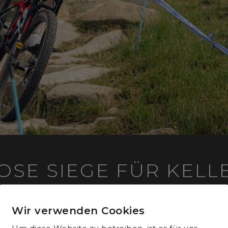
OSE SIEGE FÜR KELL
GER
Wir verwenden Cookies
tion in Huttwil (BE) dominierte Thömus maxon das G
Um diese Website zu betreiben, ist es für uns