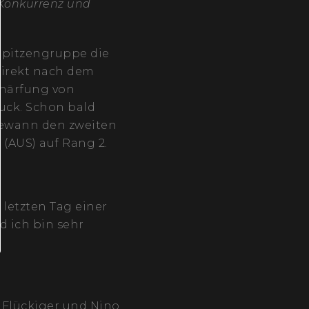
 Konkurrenz und
 Spitzengruppe die
direkt nach dem
chärfung von
uck. Schon bald
 gewann den zweiten
(AUS) auf Rang 2.
 letzten Tag einer
 ich bin sehr
 Flückiger und Nino