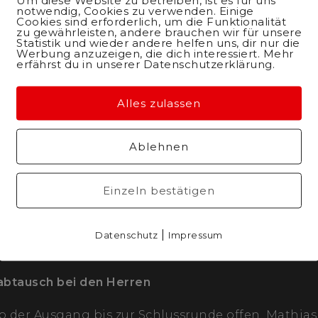
ra Keller und Mathias Flückiger siegten vor starker
notwendig, Cookies zu verwenden. Einige
Cookies sind erforderlich, um die Funktionalität
Team zu einem hervorragenden Ergebnis.
zu gewährleisten, andere brauchen wir für unsere
Statistik und wieder andere helfen uns, dir nur die
Werbung anzuzeigen, die dich interessiert. Mehr
n spielte Alessandra Keller von Anfang an in der
erfährst du in unserer Datenschutzerklärung.
 abwechslungsreichen Strecke in Huttwil ging sie 
ive und forcierte das Tempo. Nach einer Tempovers
Alles zulassen
agierte Keller souverän und erhöhte selbst den Dr
 spätere Dritte Ronja Blöchlinger folgen. Keller
Ablehnen
ution überlegen, dahinter fuhr Rebecca Henderson 
i den Frauen früh ab
Einzeln bestätigen
 Anschluss: «Dieses Rennen in Huttwil markiert den
itung auf die Weltcup-Rennen nächste Woche – und
|
Datenschutz
Impressum
r Leistung.»
btausch bei den Herren
b der Ausgang bis zur Schlussrunde offen. Mathias