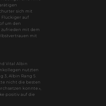
karätigen
hurter sich mit
 Flückiger auf
mpf um den
hr zufrieden mit dem
elbstvertrauen mit
d Vital Albin
eamkollegen nutzten
g 3, Albin Rang 5.
tte nicht die besten
rchsetzen konnte.»,
e positiv auf die