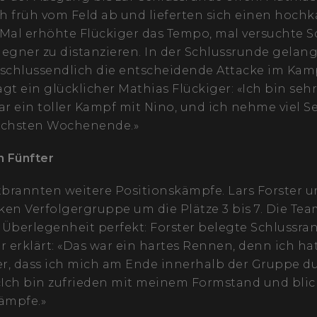
ch früh vom Feld ab und lieferten sich einen hoch
al erhöhte Flückiger das Tempo, mal versuchte Sc
egner zu distanzieren. In der Schlussrunde gelang
 schlussendlich die entscheidende Attacke im Ka
agt ein glücklicher Mathias Flückiger: «Ich bin se
ar ein toller Kampf mit Nino, und ich nehme viel S
chsten Wochenende.»
in Fünfter
rannten weitere Positionskämpfe. Lars Forster un
rken Verfolgergruppe um die Plätze 3 bis 7. Die T
Überlegenheit perfekt: Forster belegte Schlussran
r erklärt: «Das war ein hartes Rennen, denn ich ha
r, dass ich mich am Ende innerhalb der Gruppe du
«Ich bin zufrieden mit meinem Formstand und blick
mpfe.»