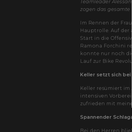
Teamleader Alessand
zogen das gesamte 
Im Rennen der Fraue
Hauptrolle. Auf der
Start in die Offens
Ramona Forchini re
konnte nur noch die
Lauf zur Bike Revol
Keller setzt sich be
Keller resümiert im
intensiven Vorbere
zufrieden mit meine
Spannender Schlaga
Bei den Herren blie