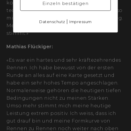
kontrolliert durchziehen. Dabei habe ich
Einzeln bestätigen
technisch keine Fehler gemacht und kam so
mit dosiertem Risiko zu einem schönen Sieg.
|
Datenschutz
Impressum
Mein Fahrplan in Richtung Weltcupstart
stimmt.»
Mathias Flückiger:
«Es war ein hartes und sehr kräftezehrendes
Rennen. Ich habe bewusst von der ersten
Runde an alles auf eine Karte gesetzt und
habe ein sehr hohes Tempo angeschlagen.
Normalerweise gehören die heutigen tiefen
Bedingungen nicht zu meinen Stärken.
Umso mehr stimmt mich meine heutige
Leistung extrem positiv. Ich weiss, dass ich
gut drauf bin und meine Formkurve von
Rennen zu Rennen noch weiter nach oben