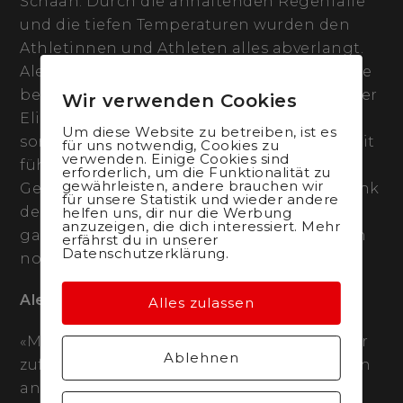
Schaan. Durch die anhaltenden Regenfälle
und die tiefen Temperaturen wurden den
Athletinnen und Athleten alles abverlangt.
Alessandra Keller und Mathias Flückiger, die
beiden Schweizer Meister, dominieren in der
Wir verwenden Cookies
Elite-Klassen von der ersten Runde an und
Um diese Website zu betreiben, ist es
sorgen für klassische Start-Ziel-Siege. Damit
für uns notwendig, Cookies zu
verwenden. Einige Cookies sind
führen Keller und Flückiger auch die
erforderlich, um die Funktionalität zu
gewährleisten, andere brauchen wir
Gesamtwertung des Swiss Bike Cup an. Dank
für unsere Statistik und wieder andere
der äusserstes starken Leistungen des
helfen uns, dir nur die Werbung
anzuzeigen, die dich interessiert. Mehr
ganzen Team gewann Thömus maxon auch
erfährst du in unserer
Datenschutzerklärung.
noch die Teamwertung!
Alessandra Keller:
Alles zulassen
«Mit meiner heutigen Leistung bin ich sehr
Ablehnen
zufrieden. Ich konnte mein eigenes Rennen
an der Spitze fahren und mein Tempo