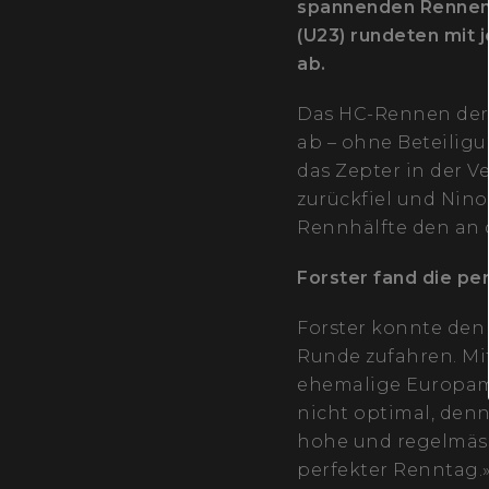
spannenden Rennen 
(U23) rundeten mit 
ab.
Das HC-Rennen der H
ab – ohne Beteilig
das Zepter in der V
zurückfiel und Nino
Rennhälfte den an d
Forster fand die pe
Forster konnte den
Runde zufahren. Mit
ehemalige Europame
nicht optimal, denn
hohe und regelmäss
perfekter Renntag.