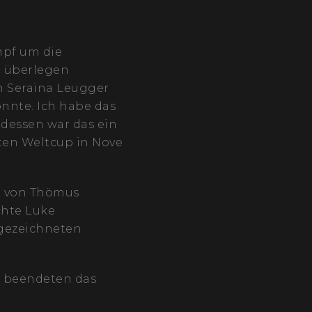
mpf um die
) überlegen
n Seraina Leugger
onnte. Ich habe das
 dessen war das ein
sten Weltcup in Nove
r von Thömus
chte Luke
gezeichneten
de beendeten das