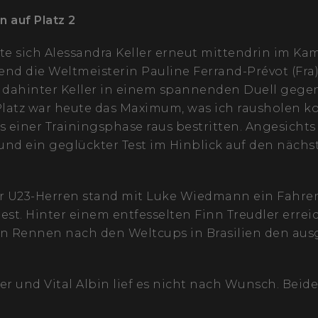
 auf Platz 2
te sich Alessandra Keller erneut mittendrin im Ka
end die Weltmeisterin Pauline Ferrand-Prévot (Fra
h dahinter Keller in einem spannenden Duell gege
Platz war heute das Maximum, was ich rausholen k
einer Trainingsphase raus bestritten. Angesichts
 und ein geglückter Test im Hinblick auf den näch
r U23-Herren stand mit Luke Wiedmann ein Fahre
t. Hinter einem entfesselten Finn Treudler errei
 Rennen nach den Weltcups in Brasilien den aus
er und Vital Albin lief es nicht nach Wunsch. Bei