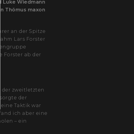
nd Luke Wiedmann
 von Thömus maxon
rer an der Spitze
ahm Lars Forster
tzengruppe
e Forster ab der
der zweitletzten
 sorgte der
eine Taktik war
fand ich aber eine
olen – ein