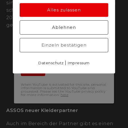
sind die Weltmeisterschaften im August im
Alles zulassen
schottischen Glasgow, an jenem Ort, wo er
2018 seinen ersten Europameistertitel
gewann.
Ablehnen
Enable Youtube?
Einzeln bestätigen
YouTube videos can only be displayed if
they are allowed to set cookies.
|
Datenschutz
Impressum
Accept
When YouTube is activated for this site, personal
information is submitted to YouTube and
processed. Please see the YouTube privacy policy
for more information:
here
ASSOS neuer Kleiderpartner
Auch im Bereich der Partner gibt es einen