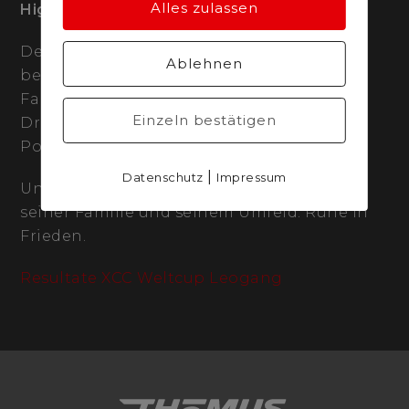
Alles zulassen
Highlight für Wiedmann
Der resultattechnische Lichtblick kam
Ablehnen
bereits am gestrigen Donnerstag von U23-
Fahrer Luke Wiedmann. Er konnte sich als
Einzeln bestätigen
Dritter über seinen ersten Weltcup-
Podestplatz freuen.
|
Datenschutz
Impressum
Unsere Gedanken sind mit Gino Mäder,
seiner Familie und seinem Umfeld. Ruhe in
Frieden.
Resultate XCC Weltcup Leogang