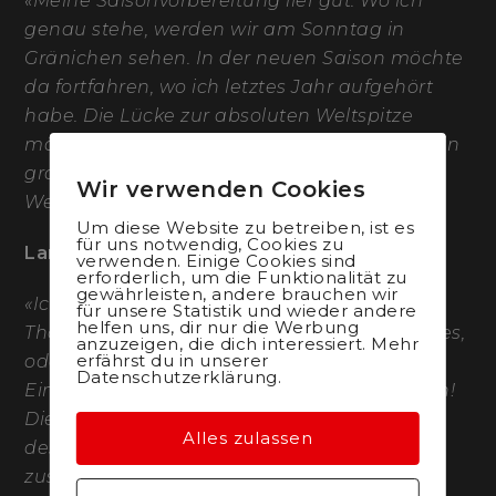
«Meine Saisonvorbereitung lief gut. Wo ich
genau stehe, werden wir am Sonntag in
Gränichen sehen. In der neuen Saison möchte
da fortfahren, wo ich letztes Jahr aufgehört
habe. Die Lücke zur absoluten Weltspitze
möchte ich Schritt für Schritt verkleinern. Mein
grosses Ziel 2023 ist es, am Cross-Country-
Wir verwenden Cookies
Weltcup in die Top 5 zu fahren.
Um diese Website zu betreiben, ist es
für uns notwendig, Cookies zu
Lars Forster (29):
verwenden. Einige Cookies sind
erforderlich, um die Funktionalität zu
gewährleisten, andere brauchen wir
«Ich freue mich mit meinem neuen Team
für unsere Statistik und wieder andere
helfen uns, dir nur die Werbung
Thömus maxon in die Saison zu starten. Vieles,
anzuzeigen, die dich interessiert. Mehr
erfährst du in unserer
oder besser gesagt fast alles ist neu. Das
Datenschutzerklärung.
Einzige was bleibt: Ich will schnell Velofahren!
Die Saisonvorbereitung lief für mich gut und
Alles zulassen
deshalb bin ich zuversichtlich, dass wir
zusammen schöne Erfolge feiern können.»