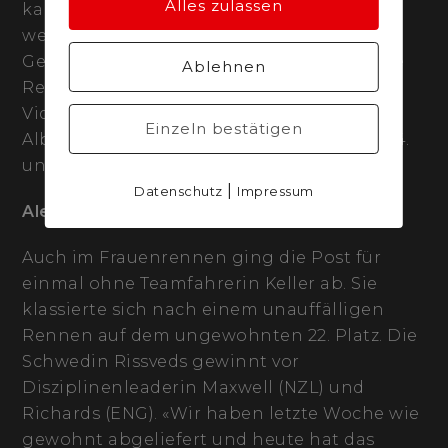
Alles zulassen
kann stimmt mich sehr positiv für den
weiteren Verlauf der Saison.»
Gewonnen wurde das abwechslungsreiche
Ablehnen
Rennen von Christopher Blevins (USA), vor
Vidaurre (CHI) und Boichis (FRA).
Einzeln bestätigen
Albin kommt als 19. ins Ziel, Flückiger als 24.
und Forster als 34.
|
Datenschutz
Impressum
Alessandra Keller ohne Rennglück
Auch im Frauenrennen ging die Post für
einmal ohne Teamfahrerin Keller ab. Sie
klassierte sich nach einem unauffälligen
Rennen auf dem ungewohnten 22. Platz. Die
Schwedin Rissveds gewinnt vor
Disziplinenleaderin Maxwell (NZL) und
Richards (ENG). «Wir haben letzte Woche wie
gewohnt abgeliefert und heute hat das